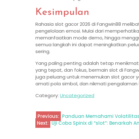
Kesimpulan
Rahasia slot gacor 2026 di Fangwin88 melib
pengelolaan emosi. Mulai dari memperhatikan
memanfaatkan mode demo, hingga menggun
semua langkah ini dapat meningkatkan pel
sering.
Yang paling penting adalah tetap menikmati 
yang tepat, dan fokus, bermain slot di Fang
juga peluang untuk menemukan slot gacor ya
amati pola simbol, dan nikmati pengalaman 
Category:
Uncategorized
Previous:
Panduan Memahami Volatilitas 
Post
Next:
Uji Coba Spinix di “slot”: Benarkah 
navigation