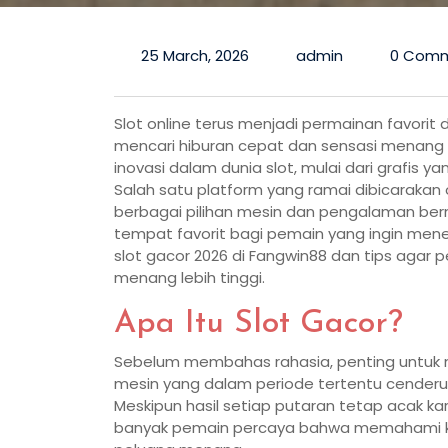
25 March, 2026
admin
0 Com
Slot online terus menjadi permainan favorit d
mencari hiburan cepat dan sensasi menang
inovasi dalam dunia slot, mulai dari grafis y
Salah satu platform yang ramai dibicarakan
berbagai pilihan mesin dan pengalaman b
tempat favorit bagi pemain yang ingin mene
slot gacor 2026 di Fangwin88 dan tips agar
menang lebih tinggi.
Apa Itu Slot Gacor?
Sebelum membahas rahasia, penting untuk me
mesin yang dalam periode tertentu cender
Meskipun hasil setiap putaran tetap acak 
banyak pemain percaya bahwa memahami ka