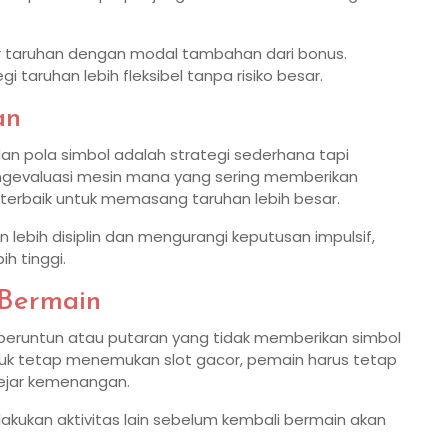
ur taruhan dengan modal tambahan dari bonus.
taruhan lebih fleksibel tanpa risiko besar.
an
n pola simbol adalah strategi sederhana tapi
mengevaluasi mesin mana yang sering memberikan
rbaik untuk memasang taruhan lebih besar.
lebih disiplin dan mengurangi keputusan impulsif,
h tinggi.
 Bermain
n beruntun atau putaran yang tidak memberikan simbol
tuk tetap menemukan slot gacor, pemain harus tetap
gejar kemenangan.
lakukan aktivitas lain sebelum kembali bermain akan