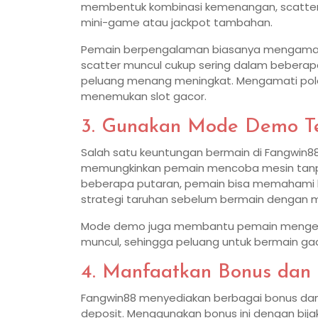
membentuk kombinasi kemenangan, scatter 
mini-game atau jackpot tambahan.
Pemain berpengalaman biasanya mengamati po
scatter muncul cukup sering dalam beberap
peluang menang meningkat. Mengamati pola 
menemukan slot gacor.
3. Gunakan Mode Demo Te
Salah satu keuntungan bermain di Fangwin
memungkinkan pemain mencoba mesin tanpa 
beberapa putaran, pemain bisa memahami kar
strategi taruhan sebelum bermain dengan 
Mode demo juga membantu pemain mengenal 
muncul, sehingga peluang untuk bermain ga
4. Manfaatkan Bonus dan
Fangwin88 menyediakan berbagai bonus dan p
deposit. Menggunakan bonus ini dengan bi