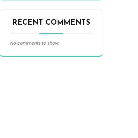
RECENT COMMENTS
No comments to show.