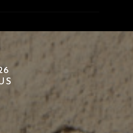
26
US