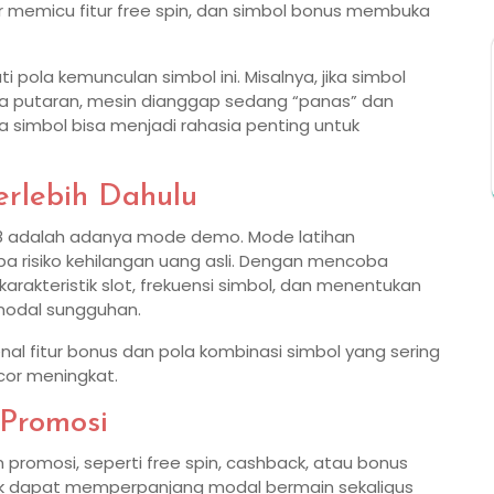
memicu fitur free spin, dan simbol bonus membuka
la kemunculan simbol ini. Misalnya, jika simbol
a putaran, mesin dianggap sedang “panas” dan
simbol bisa menjadi rahasia penting untuk
rlebih Dahulu
88 adalah adanya mode demo. Mode latihan
risiko kehilangan uang asli. Dengan mencoba
akteristik slot, frekuensi simbol, dan menentukan
modal sungguhan.
fitur bonus dan pola kombinasi simbol yang sering
cor meningkat.
 Promosi
romosi, seperti free spin, cashback, atau bonus
jak dapat memperpanjang modal bermain sekaligus