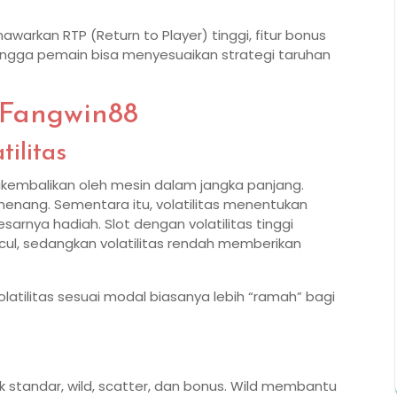
warkan RTP (Return to Player) tinggi, fitur bonus
 sehingga pemain bisa menyesuaikan strategi taruhan
 Fangwin88
tilitas
kembalikan oleh mesin dalam jangka panjang.
menang. Sementara itu, volatilitas menentukan
rnya hadiah. Slot dengan volatilitas tinggi
l, sedangkan volatilitas rendah memberikan
latilitas sesuai modal biasanya lebih “ramah” bagi
uk standar, wild, scatter, dan bonus. Wild membantu