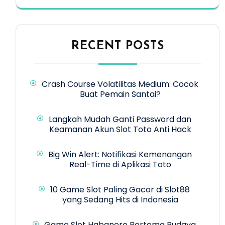
RECENT POSTS
Crash Course Volatilitas Medium: Cocok
Buat Pemain Santai?
Langkah Mudah Ganti Password dan
Keamanan Akun Slot Toto Anti Hack
Big Win Alert: Notifikasi Kemenangan
Real-Time di Aplikasi Toto
10 Game Slot Paling Gacor di Slot88
yang Sedang Hits di Indonesia
Game Slot Habanero Bertema Budaya