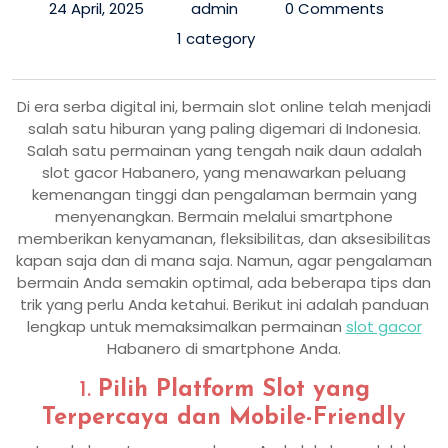
24 April, 2025
admin
0 Comments
1 category
Di era serba digital ini, bermain slot online telah menjadi
salah satu hiburan yang paling digemari di Indonesia.
Salah satu permainan yang tengah naik daun adalah
slot gacor Habanero, yang menawarkan peluang
kemenangan tinggi dan pengalaman bermain yang
menyenangkan. Bermain melalui smartphone
memberikan kenyamanan, fleksibilitas, dan aksesibilitas
kapan saja dan di mana saja. Namun, agar pengalaman
bermain Anda semakin optimal, ada beberapa tips dan
trik yang perlu Anda ketahui. Berikut ini adalah panduan
lengkap untuk memaksimalkan permainan
slot gacor
Habanero di smartphone Anda.
1.
Pilih Platform Slot yang
Terpercaya dan Mobile-Friendly