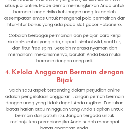
situs judi online. Mode demo memungkinkan Anda untuk
bermain tanpa risiko kehilangan uang. Ini adalah
kesempatan emas untuk mengenal pola permainan dan
fitur-fitur bonus yang ada pada slot gacor Habanero.
Cobalah berbagai permainan dan pelajari cara kerja
simbol-simbol yang ada, seperti simbol wild, scatter,
dan fitur free spins. Setelah merasa nyaman dan
memahami mekanismenya, barulah Anda bisa mulai
bermain dengan uang asli.
4.
Kelola Anggaran Bermain dengan
Bijak
Salah satu aspek terpenting dalam perjudian online
adalah pengelolaan anggaran. Jangan pernah bermain
dengan uang yang tidak dapat Anda rugikan. Tentukan
batas harian atau mingguan yang Anda siapkan untuk
bermain dan patuhi itu. Jangan tergoda untuk
melanjutkan permainan jika Anda sudah mencapai
batas anggaran Anda.