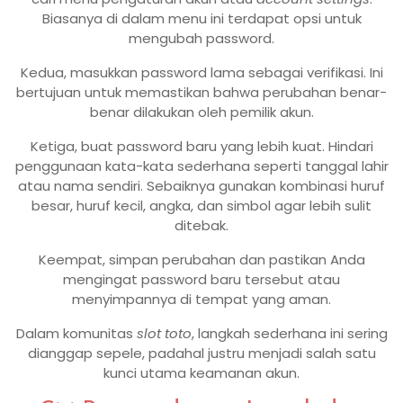
Biasanya di dalam menu ini terdapat opsi untuk
mengubah password.
Kedua, masukkan password lama sebagai verifikasi. Ini
bertujuan untuk memastikan bahwa perubahan benar-
benar dilakukan oleh pemilik akun.
Ketiga, buat password baru yang lebih kuat. Hindari
penggunaan kata-kata sederhana seperti tanggal lahir
atau nama sendiri. Sebaiknya gunakan kombinasi huruf
besar, huruf kecil, angka, dan simbol agar lebih sulit
ditebak.
Keempat, simpan perubahan dan pastikan Anda
mengingat password baru tersebut atau
menyimpannya di tempat yang aman.
Dalam komunitas
slot toto
, langkah sederhana ini sering
dianggap sepele, padahal justru menjadi salah satu
kunci utama keamanan akun.