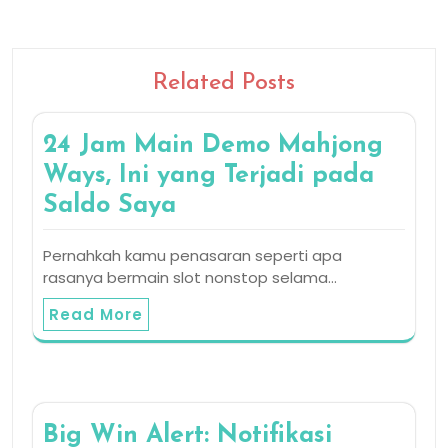
Related Posts
24 Jam Main Demo Mahjong
Ways, Ini yang Terjadi pada
Saldo Saya
Pernahkah kamu penasaran seperti apa
rasanya bermain slot nonstop selama…
Read More
Big Win Alert: Notifikasi