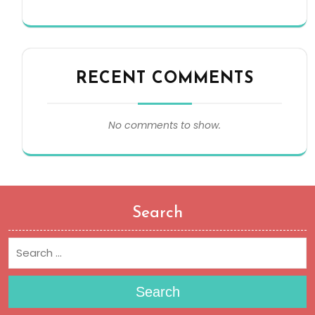
RECENT COMMENTS
No comments to show.
Search
Search