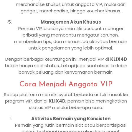
merchandise khusus untuk anggota VIP, mulai dari
gadget, merchandise, hingga voucher khusus.
Manajemen Akun Khusus
Pemain VIP biasanya memiliki account manager
pribadi yang membantu mengatur taruhan,
memberikan tips, dan memantau aktivitas bermain
untuk pengalaman yang lebih optimal.
Dengan berbagai keuntungan ini, menjadi VIP di
KLIX4D
bukan hanya soal status, tetapi juga soal akses ke lebih
banyak peluang dan kenyamanan bermain.
Cara Menjadi Anggota VIP
Setiap platform memiliki syarat berbeda untuk masuk ke
program VIP, dan di
KLIX4D
, pemain bisa meningkatkan
status VIP melalui beberapa cara:
Aktivitas Bermain yang Konsisten
Pemain yang rutin bermain slot atau berpartisipasi
dalam berbagai permainan akan lebih cepat