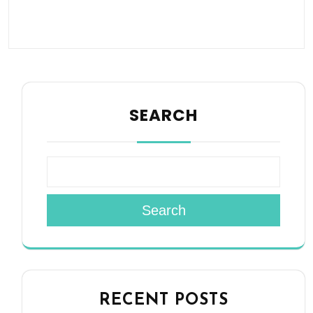
SEARCH
Search
RECENT POSTS