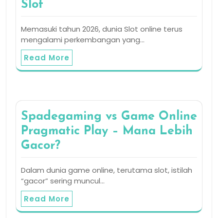
Slot
Memasuki tahun 2026, dunia Slot online terus
mengalami perkembangan yang…
Read More
Spadegaming vs Game Online
Pragmatic Play – Mana Lebih
Gacor?
Dalam dunia game online, terutama slot, istilah
“gacor” sering muncul…
Read More