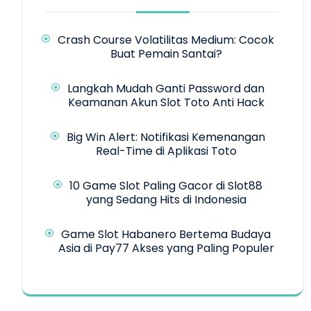
Crash Course Volatilitas Medium: Cocok
Buat Pemain Santai?
Langkah Mudah Ganti Password dan
Keamanan Akun Slot Toto Anti Hack
Big Win Alert: Notifikasi Kemenangan
Real-Time di Aplikasi Toto
10 Game Slot Paling Gacor di Slot88
yang Sedang Hits di Indonesia
Game Slot Habanero Bertema Budaya
Asia di Pay77 Akses yang Paling Populer