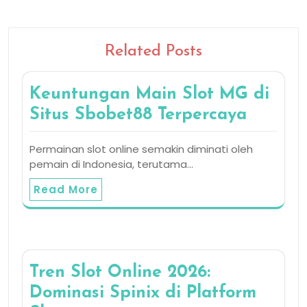
Related Posts
Keuntungan Main Slot MG di
Situs Sbobet88 Terpercaya
Permainan slot online semakin diminati oleh
pemain di Indonesia, terutama…
Read More
Tren Slot Online 2026:
Dominasi Spinix di Platform