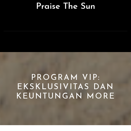
Skip
Praise The Sun
to
content
Open
Button
PROGRAM VIP:
EKSKLUSIVITAS DAN
KEUNTUNGAN MORE