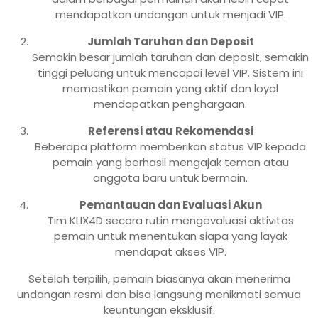
mendapatkan undangan untuk menjadi VIP.
Jumlah Taruhan dan Deposit
Semakin besar jumlah taruhan dan deposit, semakin
tinggi peluang untuk mencapai level VIP. Sistem ini
memastikan pemain yang aktif dan loyal
mendapatkan penghargaan.
Referensi atau Rekomendasi
Beberapa platform memberikan status VIP kepada
pemain yang berhasil mengajak teman atau
anggota baru untuk bermain.
Pemantauan dan Evaluasi Akun
Tim KLIX4D secara rutin mengevaluasi aktivitas
pemain untuk menentukan siapa yang layak
mendapat akses VIP.
Setelah terpilih, pemain biasanya akan menerima
undangan resmi dan bisa langsung menikmati semua
keuntungan eksklusif.