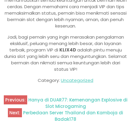
memanfaatkan semua keuntungan untuk bermain lebih
cerdas. Dengan memahami cara menjadi VIP dan tips
memaksimalkan status, pemain bisa menikmati sensasi
bermain slot dengan lebih nyaman, aman, dan penuh
keseruan.
Jadi, bagi pemain yang ingin merasakan pengalaman
eksklusif, peluang menang lebih besar, dan layanan
terbaik, program VIP di
KLIX4D
adalah pintu menuju
dunia slot yang lebih seru dan menguntungkan. Selamat
bermain dan nikmati semua keuntungan lebih dari
status VIP!
Category:
Uncategorized
Previous:
Hanya di DUAR77: Kemenangan Explosive di
Post
Slot Microgaming
navigation
Next:
Perbedaan Server Thailand dan Kamboja di
Badak178