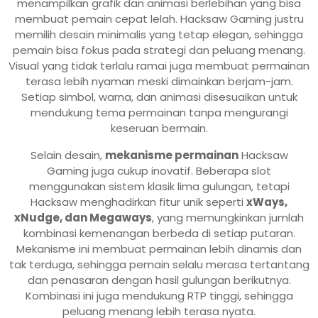
menampilkan grafik dan animasi berlebihan yang bisa
membuat pemain cepat lelah. Hacksaw Gaming justru
memilih desain minimalis yang tetap elegan, sehingga
pemain bisa fokus pada strategi dan peluang menang.
Visual yang tidak terlalu ramai juga membuat permainan
terasa lebih nyaman meski dimainkan berjam-jam.
Setiap simbol, warna, dan animasi disesuaikan untuk
mendukung tema permainan tanpa mengurangi
keseruan bermain.
Selain desain,
mekanisme permainan
Hacksaw
Gaming juga cukup inovatif. Beberapa slot
menggunakan sistem klasik lima gulungan, tetapi
Hacksaw menghadirkan fitur unik seperti
xWays,
xNudge, dan Megaways
, yang memungkinkan jumlah
kombinasi kemenangan berbeda di setiap putaran.
Mekanisme ini membuat permainan lebih dinamis dan
tak terduga, sehingga pemain selalu merasa tertantang
dan penasaran dengan hasil gulungan berikutnya.
Kombinasi ini juga mendukung RTP tinggi, sehingga
peluang menang lebih terasa nyata.