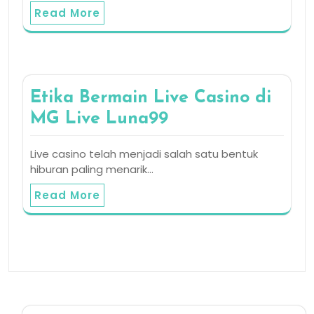
Read More
Etika Bermain Live Casino di
MG Live Luna99
Live casino telah menjadi salah satu bentuk
hiburan paling menarik…
Read More