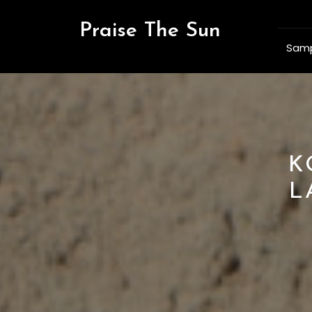
Skip
to
Praise The Sun
content
Samp
K
L