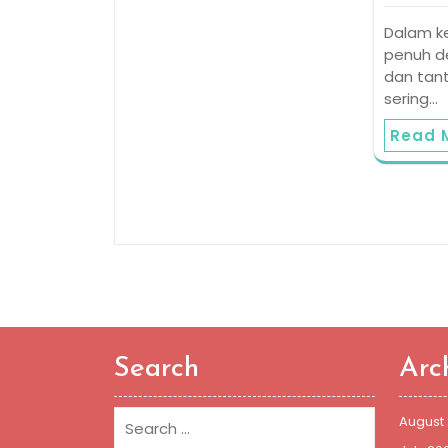
Dalam k
penuh de
dan tan
sering…
Read 
Search
Arc
August