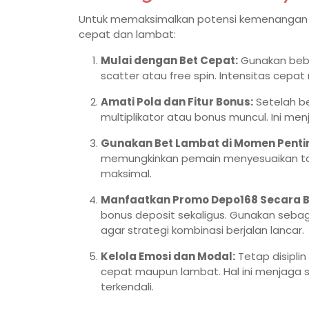
Untuk memaksimalkan potensi kemenangan Spi
cepat dan lambat:
Mulai dengan Bet Cepat:
Gunakan bebe
scatter atau free spin. Intensitas ce
Amati Pola dan Fitur Bonus:
Setelah be
multiplikator atau bonus muncul. Ini me
Gunakan Bet Lambat di Momen Penti
memungkinkan pemain menyesuaikan ta
maksimal.
Manfaatkan Promo Depo168 Secara B
bonus deposit sekaligus. Gunakan seba
agar strategi kombinasi berjalan lancar.
Kelola Emosi dan Modal:
Tetap disipli
cepat maupun lambat. Hal ini menjaga 
terkendali.