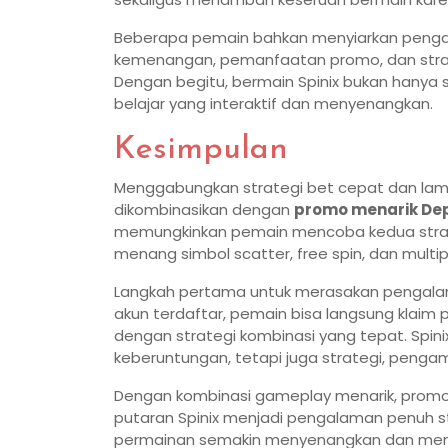
Beberapa pemain bahkan menyiarkan penga
kemenangan, pemanfaatan promo, dan strate
Dengan begitu, bermain Spinix bukan hanya 
belajar yang interaktif dan menyenangkan.
Kesimpulan
Menggabungkan strategi bet cepat dan lambat 
dikombinasikan dengan
promo menarik De
memungkinkan pemain mencoba kedua strateg
menang simbol scatter, free spin, dan multipl
Langkah pertama untuk merasakan pengala
akun terdaftar, pemain bisa langsung klaim
dengan strategi kombinasi yang tepat. Spin
keberuntungan, tetapi juga strategi, peng
Dengan kombinasi gameplay menarik, promo
putaran Spinix menjadi pengalaman penuh 
permainan semakin menyenangkan dan men