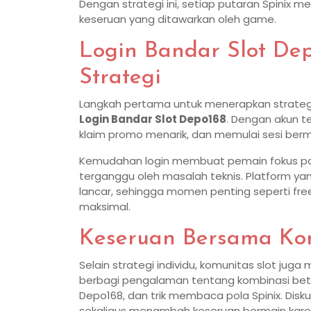
Dengan strategi ini, setiap putaran Spinix 
keseruan yang ditawarkan oleh game.
Login Bandar Slot De
Strategi
Langkah pertama untuk menerapkan strategi
Login Bandar Slot Depo168
. Dengan akun t
klaim promo menarik, dan memulai sesi be
Kemudahan login membuat pemain fokus pa
terganggu oleh masalah teknis. Platform yan
lancar, sehingga momen penting seperti fre
maksimal.
Keseruan Bersama Ko
Selain strategi individu, komunitas slot juga
berbagi pengalaman tentang kombinasi be
Depo168, dan trik membaca pola Spinix. Disk
sekaligus menambah keseruan bermain karen