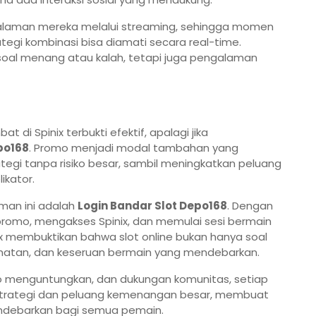
laman mereka melalui streaming, sehingga momen
gi kombinasi bisa diamati secara real-time.
soal menang atau kalah, tetapi juga pengalaman
di Spinix terbukti efektif, apalagi jika
po168
. Promo menjadi modal tambahan yang
i tanpa risiko besar, sambil meningkatkan peluang
ikator.
man ini adalah
Login Bandar Slot Depo168
. Dengan
 promo, mengakses Spinix, dan memulai sesi bermain
ix membuktikan bahwa slot online bukan hanya soal
amatan, dan keseruan bermain yang mendebarkan.
 menguntungkan, dan dukungan komunitas, setiap
strategi dan peluang kemenangan besar, membuat
debarkan bagi semua pemain.