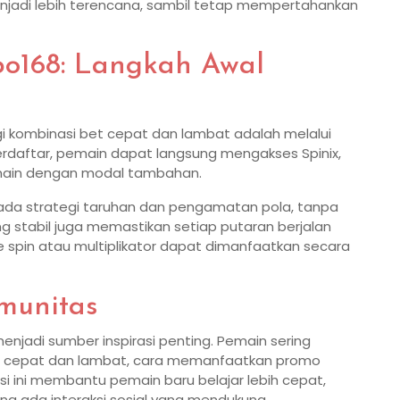
menjadi lebih terencana, sambil tetap mempertahankan
po168: Langkah Awal
 kombinasi bet cepat dan lambat adalah melalui
erdaftar, pemain dapat langsung mengakses Spinix,
rmain dengan modal tambahan.
da strategi taruhan dan pengamatan pola, tanpa
g stabil juga memastikan setiap putaran berjalan
e spin atau multiplikator dapat dimanfaatkan secara
munitas
 menjadi sumber inspirasi penting. Pemain sering
t cepat dan lambat, cara memanfaatkan promo
usi ini membantu pemain baru belajar lebih cepat,
a ada interaksi sosial yang mendukung.