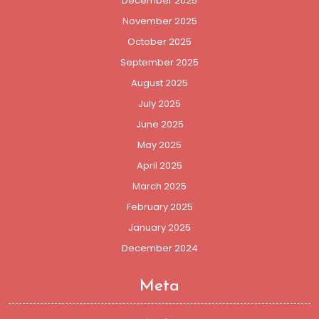
December 2025
November 2025
October 2025
September 2025
August 2025
July 2025
June 2025
May 2025
April 2025
March 2025
February 2025
January 2025
December 2024
Meta