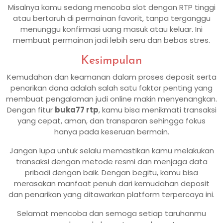
Misalnya kamu sedang mencoba slot dengan RTP tinggi
atau bertaruh di permainan favorit, tanpa terganggu
menunggu konfirmasi uang masuk atau keluar. Ini
membuat permainan jadi lebih seru dan bebas stres.
Kesimpulan
Kemudahan dan keamanan dalam proses deposit serta
penarikan dana adalah salah satu faktor penting yang
membuat pengalaman judi online makin menyenangkan.
Dengan fitur
buka77 rtp
, kamu bisa menikmati transaksi
yang cepat, aman, dan transparan sehingga fokus
hanya pada keseruan bermain.
Jangan lupa untuk selalu memastikan kamu melakukan
transaksi dengan metode resmi dan menjaga data
pribadi dengan baik. Dengan begitu, kamu bisa
merasakan manfaat penuh dari kemudahan deposit
dan penarikan yang ditawarkan platform terpercaya ini.
Selamat mencoba dan semoga setiap taruhanmu