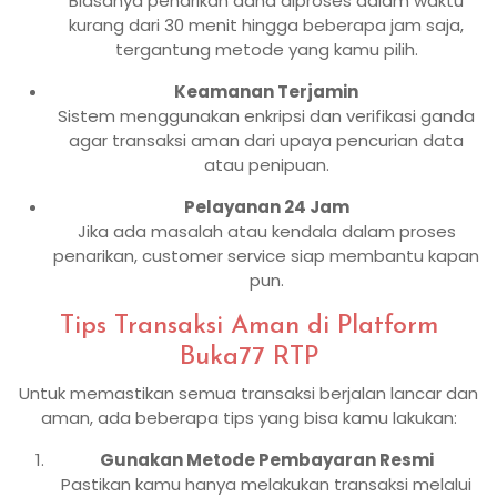
Biasanya penarikan dana diproses dalam waktu
kurang dari 30 menit hingga beberapa jam saja,
tergantung metode yang kamu pilih.
Keamanan Terjamin
Sistem menggunakan enkripsi dan verifikasi ganda
agar transaksi aman dari upaya pencurian data
atau penipuan.
Pelayanan 24 Jam
Jika ada masalah atau kendala dalam proses
penarikan, customer service siap membantu kapan
pun.
Tips Transaksi Aman di Platform
Buka77 RTP
Untuk memastikan semua transaksi berjalan lancar dan
aman, ada beberapa tips yang bisa kamu lakukan:
Gunakan Metode Pembayaran Resmi
Pastikan kamu hanya melakukan transaksi melalui