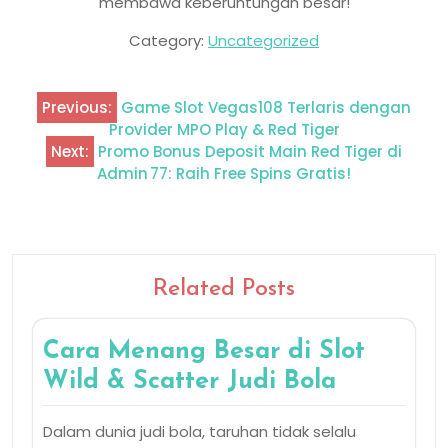
membawa keberuntungan besar!
Category:
Uncategorized
Previous:
Game Slot Vegas108 Terlaris dengan
Post
Provider MPO Play & Red Tiger
navigation
Next:
Promo Bonus Deposit Main Red Tiger di
Admin 77: Raih Free Spins Gratis!
Related Posts
Cara Menang Besar di Slot
Wild & Scatter Judi Bola
Dalam dunia judi bola, taruhan tidak selalu