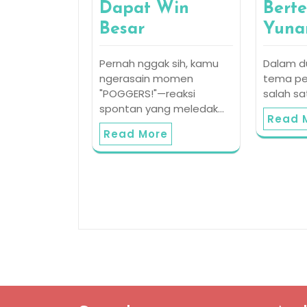
Dapat Win
Bert
Besar
Yuna
Pernah nggak sih, kamu
Dalam du
ngerasain momen
tema pe
"POGGERS!"—reaksi
salah sa
spontan yang meledak…
Read 
Read More