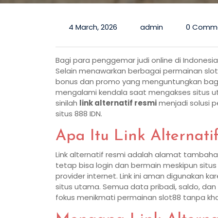
4 March, 2026
admin
0 Comm
Bagi para penggemar judi online di Indonesia
Selain menawarkan berbagai permainan slot m
bonus dan promo yang menguntungkan bagi
mengalami kendala saat mengakses situs ut
sinilah
link alternatif resmi
menjadi solusi p
situs 888 IDN.
Apa Itu Link Alternati
Link alternatif resmi adalah alamat tambaha
tetap bisa login dan bermain meskipun situ
provider internet. Link ini aman digunakan 
situs utama. Semua data pribadi, saldo, dan 
fokus menikmati permainan slot88 tanpa kha