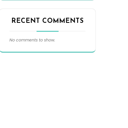
RECENT COMMENTS
No comments to show.