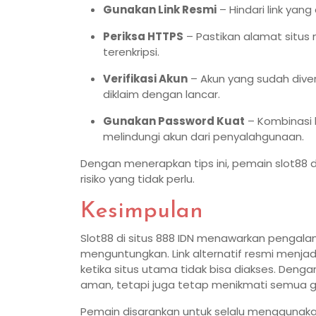
Gunakan Link Resmi
– Hindari link yang
Periksa HTTPS
– Pastikan alamat situs
terenkripsi.
Verifikasi Akun
– Akun yang sudah dive
diklaim dengan lancar.
Gunakan Password Kuat
– Kombinasi h
melindungi akun dari penyalahgunaan.
Dengan menerapkan tips ini, pemain slot8
risiko yang tidak perlu.
Kesimpulan
Slot88 di situs 888 IDN menawarkan pengala
menguntungkan. Link alternatif resmi menjad
ketika situs utama tidak bisa diakses. Denga
aman, tetapi juga tetap menikmati semua 
Pemain disarankan untuk selalu menggunakan l