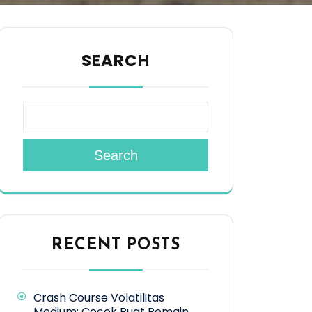
SEARCH
Search
RECENT POSTS
Crash Course Volatilitas
Medium: Cocok Buat Pemain