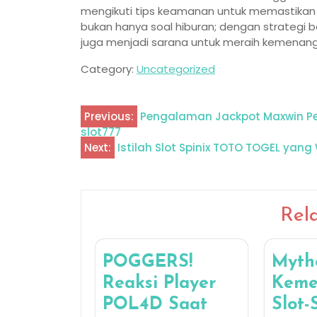
mengikuti tips keamanan untuk memastika
bukan hanya soal hiburan; dengan strategi 
juga menjadi sarana untuk meraih kemenan
Category:
Uncategorized
Previous:
Pengalaman Jackpot Maxwin Per
Post
slot777
navigation
Next:
Istilah Slot Spinix TOTO TOGEL yan
Rel
POGGERS!
Myth
Reaksi Player
Keme
POL4D Saat
Slot-