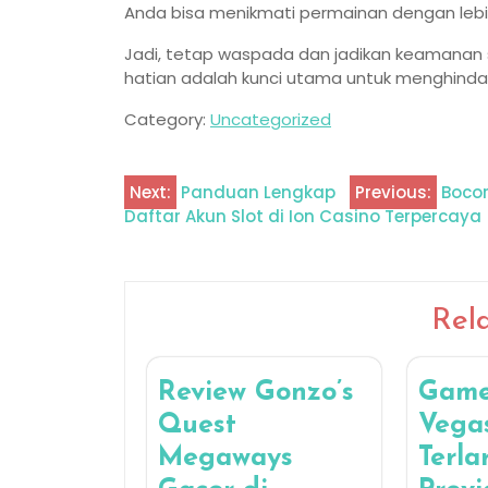
Anda bisa menikmati permainan dengan leb
Jadi, tetap waspada dan jadikan keamanan se
hatian adalah kunci utama untuk menghindari 
Category:
Uncategorized
Next:
Panduan Lengkap
Previous:
Bocor
Post
Daftar Akun Slot di Ion Casino Terpercaya
navigation
Rel
Review Gonzo’s
Game
Quest
Vega
Megaways
Terla