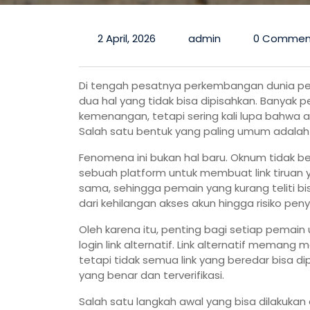
2 April, 2026
admin
0 Commen
Di tengah pesatnya perkembangan dunia p
dua hal yang tidak bisa dipisahkan. Banyak 
kemenangan, tetapi sering kali lupa bahwa
Salah satu bentuk yang paling umum adalah 
Fenomena ini bukan hal baru. Oknum tidak 
sebuah platform untuk membuat link tiruan y
sama, sehingga pemain yang kurang teliti bi
dari kehilangan akses akun hingga risiko pen
Oleh karena itu, penting bagi setiap pema
login link alternatif. Link alternatif meman
tetapi tidak semua link yang beredar bisa d
yang benar dan terverifikasi.
Salah satu langkah awal yang bisa dilakukan