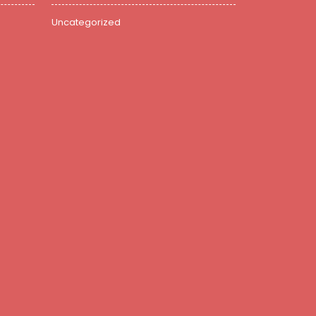
Uncategorized