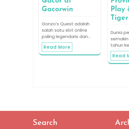
Gacor di
Prov
Gacorwin
Play
Tiger
Gonzo’s Quest adalah
salah satu slot online
Dunia pe
paling legendaris dan…
semakin
tahun ke
Read More
Read 
Search
Arc